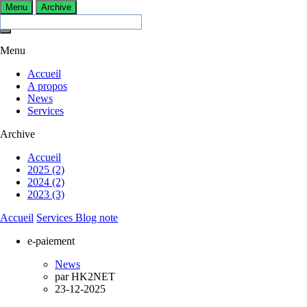
Menu
Archive
Menu
Accueil
A propos
News
Services
Archive
Accueil
2025 (2)
2024 (2)
2023 (3)
Accueil
Services
Blog note
e-paiement
News
par
HK2NET
23-12-2025